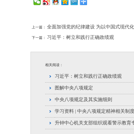
全面加强党的纪律建设 为以中国式现代
上一篇：
习近平：树立和践行正确政绩观
下一篇：
相关阅读：
习近平：树立和践行正确政绩观
图解中央八项规定
中央八项规定及其实施细则
学习资料 | 中央八项规定精神相关制
升钟中心机关支部组织观看警示教育