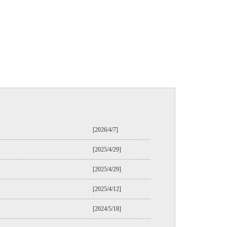
[2026/4/7]
[2025/4/29]
[2025/4/29]
[2025/4/12]
[2024/5/18]