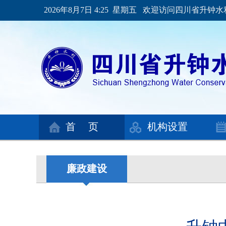
2026年8月7日 4:25 星期五 欢迎访问四川省升
首 页
机构设置
廉政建设