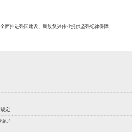
化全面推进强国建设、民族复兴伟业提供坚强纪律保障
度规定
专题片